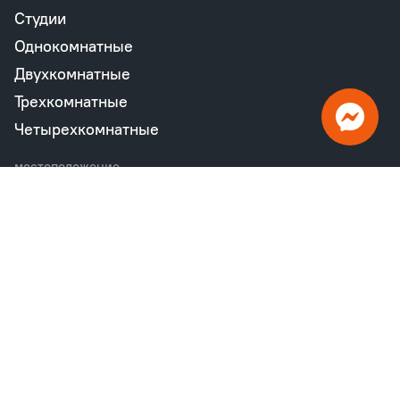
Студии
Однокомнатные
Двухкомнатные
Трехкомнатные
Четырехкомнатные
местоположение
Ленобласть
Санкт-Петербург
по району
Московский район
Калининский район
Пушкинский район
Петродворцовый район