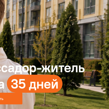
садор-житель
а
35 дней
ть