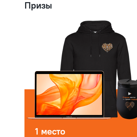
Призы
1 место