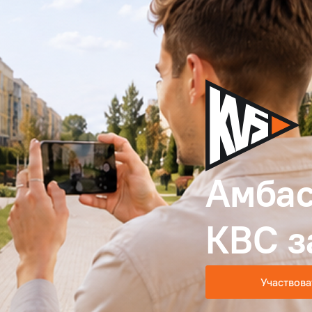
Амбас
КВС з
Участвова