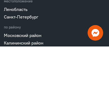
местоположение
Ленобласть
Санкт-Петербург
по району
Московский район
Калининский район
Пушкинский район
Петродворцовый район
Всеволожский район
Фрунзенский район
Объекты в продаже
бизнес
Квартал «М36»