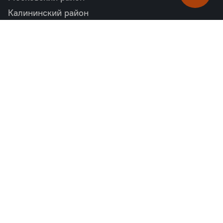
Калининский район
Пушкинский район
Петродворцовый район
Всеволожский район
Фрунзенский район
Объекты в продаже
бизнес
Квартал «М36»
Проект «Дом на Курской»
Квартал «Дубровский»
Квартал «Б15»
комфорт