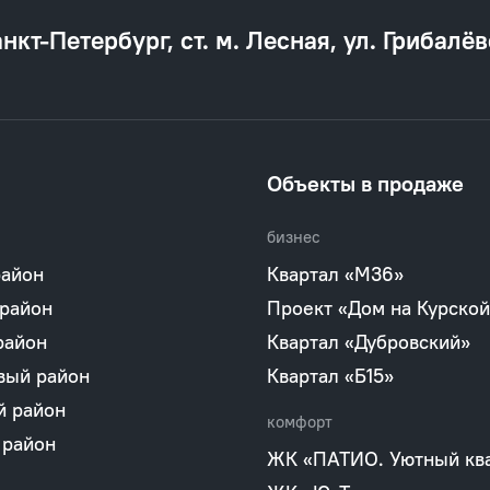
анкт‐Петербург, ст. м. Лесная, ул. Грибалёв
Объекты в продаже
бизнес
район
Квартал «М36»
 район
Проект «Дом на Курской
район
Квартал «Дубровский»
вый район
Квартал «Б15»
й район
комфорт
 район
ЖК «ПАТИО. Уютный кв