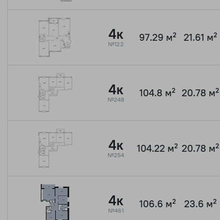
4к
97.29 м²
21.61 м²
№122
4к
104.8 м²
20.78 м²
№248
4к
104.22 м²
20.78 м²
№254
4к
106.6 м²
23.6 м²
№461