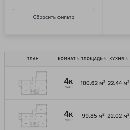
Сбросить фильтр
ПЛАН
КОМНАТ
ПЛОЩАДЬ
КУХНЯ
4к
100.62 м²
22.44 м²
№49
4к
99.85 м²
22.02 м²
№59