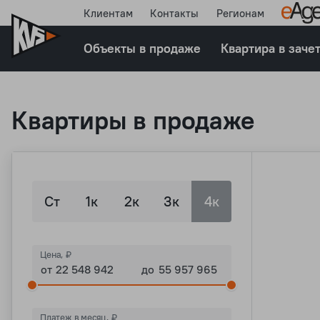
Клиентам
Контакты
Регионам
Объекты в продаже
Квартира в заче
Квартиры в продаже
Этаж
Ст
1к
2к
3к
4к
от
до
Кухня, м²
Цена, ₽
от
до
от
до
Только свободные
Платеж в месяц, ₽