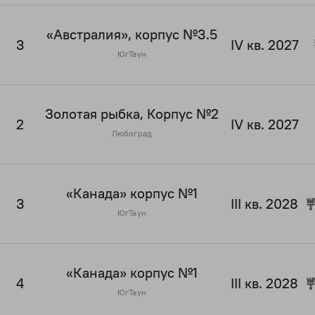
«Австралия», корпус №3.5
3
IV кв. 2027
ЮгТаун
Золотая рыбка, Корпус №2
2
IV кв. 2027
Любоград
«Канада» корпус №1
3
III кв. 2028
ЮгТаун
«Канада» корпус №1
4
III кв. 2028
ЮгТаун