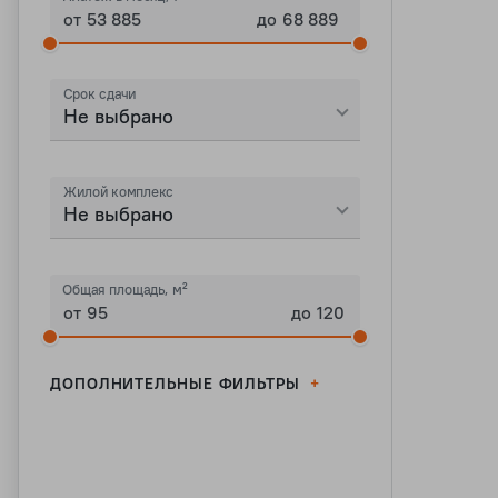
от
до
Высокие потолки
Кухня-гостиная
Срок сдачи
Два санузла
Не выбрано
Гардеробная
Окно в санузле
Жилой комплекс
Терраса
Не выбрано
Французский Балкон
White box
Общая площадь, м²
Мастер-спальня
от
до
Мало соседей на этаже
На 2 стороны
ДОПОЛНИТЕЛЬНЫЕ ФИЛЬТРЫ
На 3 стороны