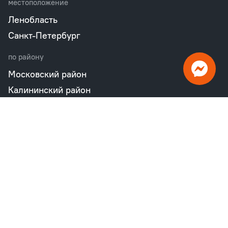
местоположение
Ленобласть
Санкт-Петербург
по району
Московский район
Калининский район
Пушкинский район
Петродворцовый район
Всеволожский район
Фрунзенский район
Объекты в продаже
бизнес
Квартал «М36»