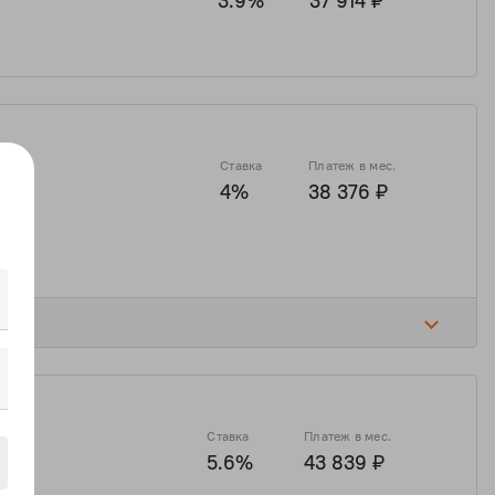
3.9%
37 914 ₽
Ставка
Платеж в мес.
4%
38 376 ₽
Ставка
Платеж в мес.
а
5.6%
43 839 ₽