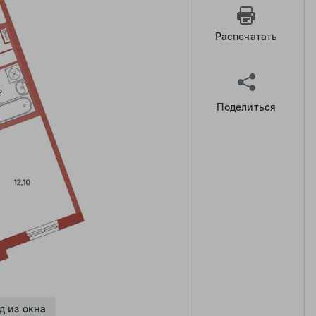
Распечатать
Поделиться
д из окна