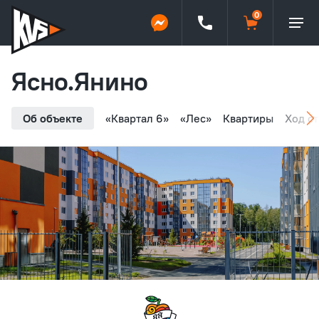
Ясно.Янино
Об объекте
«Квартал 6»
«Лес»
Квартиры
Ход с