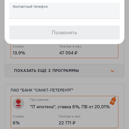
Контактный телефон
БАНК ВТБ (ПАО)
Программа
Стандартная ипотека с субсидирование,
Позвонить
ставка 13,9 на весь срок, не ЗП
Ставка
Платеж в мес.
13.9%
47 054 ₽
ПОКАЗАТЬ ЕЩЕ 2 ПРОГРАММЫ
ПАО "БАНК "САНКТ-ПЕТЕРБУРГ"
Программа
"IT ипотека", ставка 6%, ПВ от 20,01%
Ставка
Платеж в мес.
6%
22 771 ₽