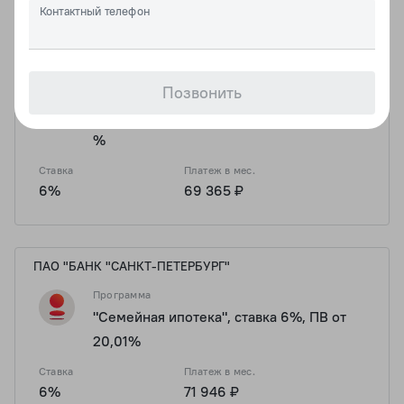
ПОКАЗАТЬ ЕЩЕ 1 ПРОГРАММУ
Контактный телефон
АО "РОССЕЛЬХОЗБАНК"
Позвонить
Программа
Семейная ипотека ставка 6%, ПВ от 30
%
Ставка
Платеж в мес.
6%
69 365 ₽
ПАО "БАНК "САНКТ-ПЕТЕРБУРГ"
Программа
"Семейная ипотека", ставка 6%, ПВ от
20,01%
Ставка
Платеж в мес.
6%
71 946 ₽