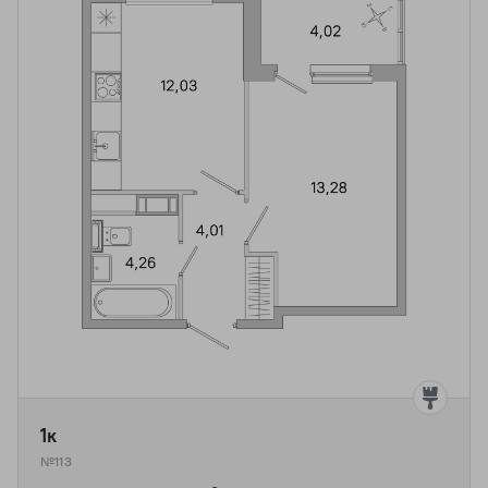
1к
№113