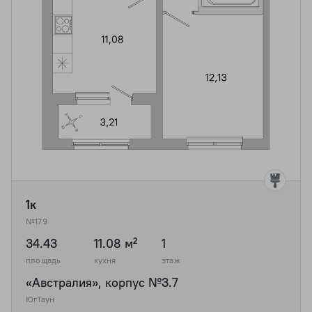
1к
№179
34.43
11.08 м²
1
площадь
кухня
этаж
«Австралия», корпус №3.7
ЮгТаун