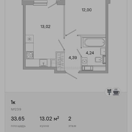
1к
№239
33.65
13.02 м²
2
площадь
кухня
этаж