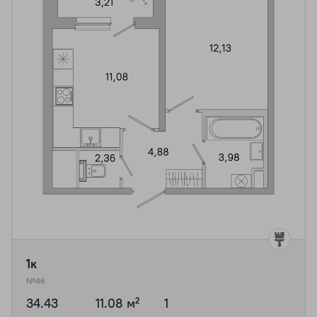
1к
№46
34.43
11.08 м²
1