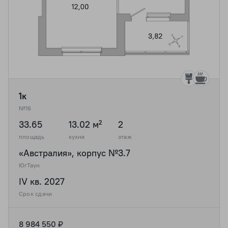
1к
№16
33.65
13.02 м²
2
площадь
кухня
этаж
«Австралия», корпус №3.7
ЮгТаун
IV кв. 2027
Срок сдачи
8 984 550 ₽