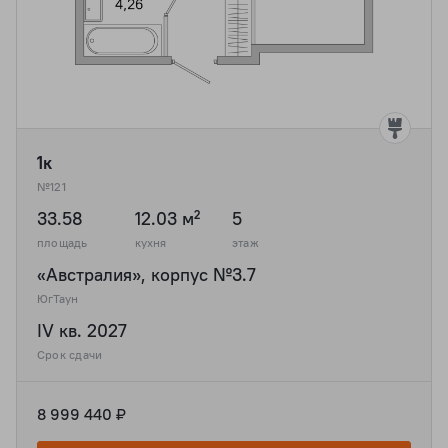
1к
№121
33.58
12.03 м²
5
площадь
кухня
этаж
«Австралия», корпус №3.7
ЮгТаун
IV кв. 2027
Срок сдачи
8 999 440 ₽