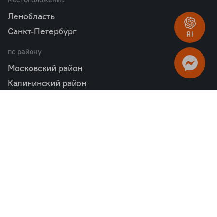
Ленобласть
Санкт-Петербург
по району
Московский район
Калининский район
Пушкинский район
Петродворцовый район
Всеволожский район
Фрунзенский район
Объекты в продаже
бизнес
Квартал «М36»