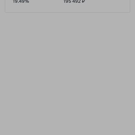
19.49%
195 492 ₽