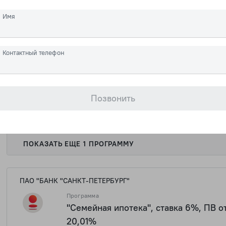
от 14,75 % на весь срок
Имя
1 437 0
ПОКАЗАТЬ ЕЩЕ 1 ПРОГРАММУ
Контактный телефон
АО «АБ «РОССИЯ»
Программа
Семейная ипотека, ПВ от 20,01, ставк
Позвонить
от 5,6
1 437 0
ПОКАЗАТЬ ЕЩЕ 1 ПРОГРАММУ
ПАО "БАНК "САНКТ-ПЕТЕРБУРГ"
Программа
"Семейная ипотека", ставка 6%, ПВ о
20,01%