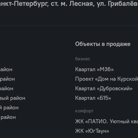
анкт‐Петербург, ст. м. Лесная, ул. Грибалёв
Объекты в продаже
бизнес
район
Квартал «М36»
 район
Проект «Дом на Курской
район
Квартал «Дубровский»
вый район
Квартал «Б15»
й район
комфорт
 район
ЖК «ПАТИО. Уютный кв
ЖК «ЮгТаун»