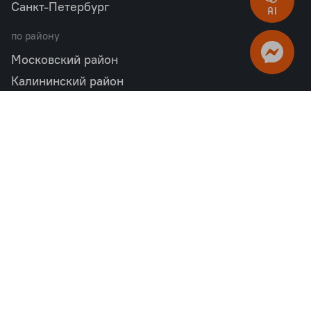
Санкт-Петербург
по району
Московский район
Калининский район
Пушкинский район
Петродворцовый район
Всеволожский район
Фрунзенский район
Объекты в продаже
бизнес
Квартал «М36»
Проект «Дом на Курской»
Квартал «Дубровский»