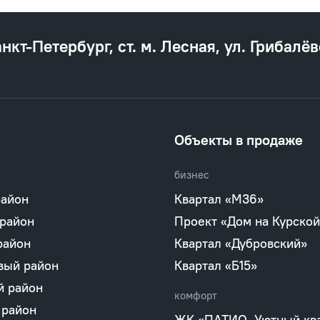
анкт‐Петербург, ст. м. Лесная, ул. Грибалёв
Объекты в продаже
бизнес
район
Квартал «М36»
 район
Проект «Дом на Курской
район
Квартал «Дубровский»
вый район
Квартал «Б15»
й район
комфорт
 район
ЖК «ПАТИО. Уютный кв