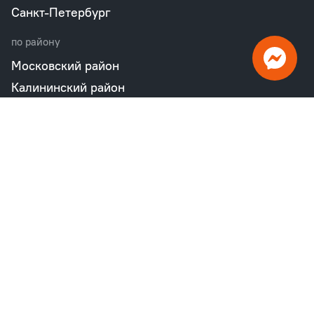
Санкт-Петербург
по району
Московский район
Калининский район
Пушкинский район
Петродворцовый район
Всеволожский район
Фрунзенский район
Объекты в продаже
бизнес
Квартал «М36»
Проект «Дом на Курской»
Квартал «Дубровский»