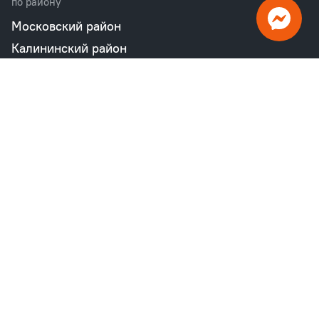
по району
Московский район
Калининский район
Пушкинский район
Петродворцовый район
Всеволожский район
Фрунзенский район
Объекты в продаже
бизнес
Квартал «М36»
Проект «Дом на Курской»
Квартал «Дубровский»
Квартал «Б15»