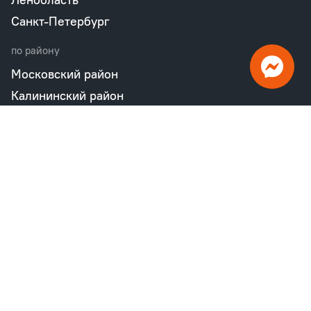
Санкт-Петербург
по району
Московский район
Калининский район
Пушкинский район
Петродворцовый район
Всеволожский район
Фрунзенский район
Объекты в продаже
бизнес
Квартал «М36»
Проект «Дом на Курской»