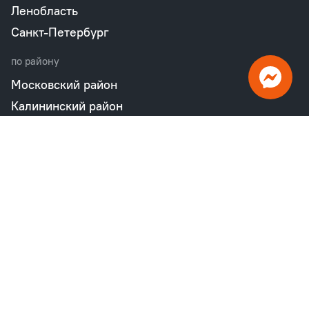
Ленобласть
Санкт-Петербург
по району
Московский район
Калининский район
Пушкинский район
Петродворцовый район
Всеволожский район
Фрунзенский район
Объекты в продаже
бизнес
Квартал «М36»
Проект «Дом на Курской»