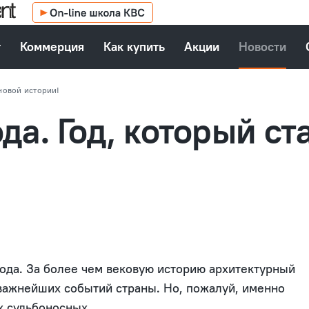
т
Коммерция
Как купить
Акции
Новости
 новой истории!
ода. Год, который с
ода. За более чем вековую историю архитектурный
важнейших событий страны. Но, пожалуй, именно
х судьбоносных.