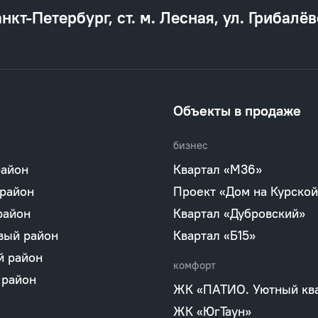
анкт‐Петербург, ст. м. Лесная, ул. Грибалёв
Объекты в продаже
бизнес
район
Квартал «М36»
 район
Проект «Дом на Курской
район
Квартал «Дубровский»
вый район
Квартал «Б15»
й район
комфорт
 район
ЖК «ПАТИО. Уютный кв
ЖК «ЮгТаун»