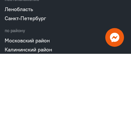
Ленобласть
Санкт-Петербург
по району
Московский район
Калининский район
Пушкинский район
Петродворцовый район
Всеволожский район
Фрунзенский район
Объекты в продаже
бизнес
Квартал «М36»