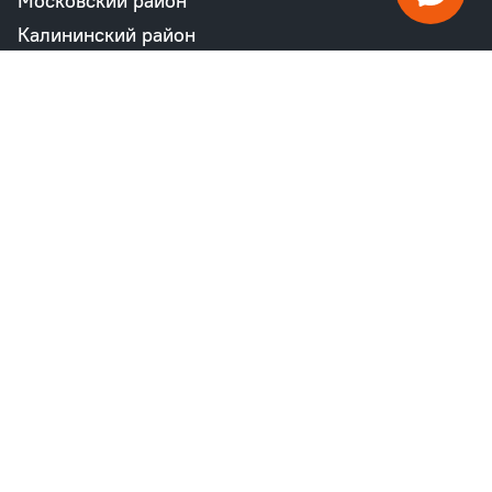
Московский район
Калининский район
Пушкинский район
Петродворцовый район
Всеволожский район
Фрунзенский район
Объекты в продаже
бизнес
Квартал «М36»
Проект «Дом на Курской»
Квартал «Дубровский»
Квартал «Б15»
комфорт