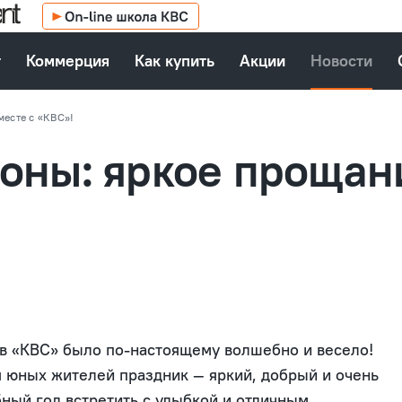
т
Коммерция
Как купить
Акции
Новости
месте с «КВС»!
оны: яркое прощан
ов «КВС» было по-настоящему волшебно и весело!
 юных жителей праздник — яркий, добрый и очень
ный год встретить с улыбкой и отличным