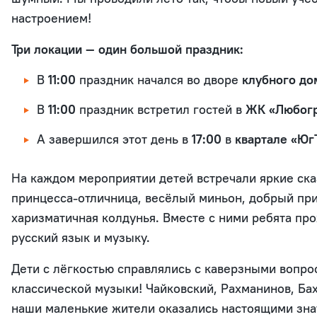
настроением!
Три локации — один большой праздник:
В
11:00
праздник начался во дворе
клубного до
В
11:00
праздник встретил гостей в
ЖК «Любог
А завершился этот день в
17:00
в
квартале «Юг
На каждом мероприятии детей встречали яркие ска
принцесса-отличница, весёлый миньон, добрый при
харизматичная колдунья. Вместе с ними ребята про
русский язык и музыку.
Дети с лёгкостью справлялись с каверзными вопро
классической музыки! Чайковский, Рахманинов, Ба
наши маленькие жители оказались настоящими зна