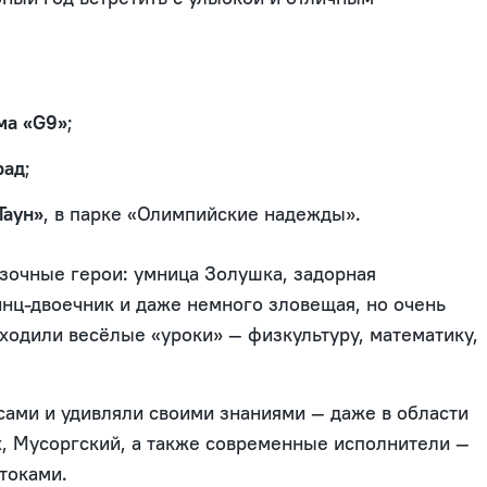
ма «G9»
;
рад
;
Таун»
, в парке «Олимпийские надежды».
зочные герои: умница Золушка, задорная
нц-двоечник и даже немного зловещая, но очень
ходили весёлые «уроки» — физкультуру, математику,
сами и удивляли своими знаниями — даже в области
х, Мусоргский, а также современные исполнители —
токами.