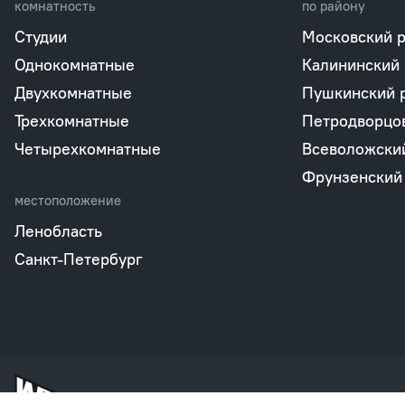
комнатность
по району
Студии
Московский 
Однокомнатные
Калининский
Двухкомнатные
Пушкинский 
Трехкомнатные
Петродворцо
Четырехкомнатные
Всеволожски
Фрунзенский
местоположение
Ленобласть
Санкт-Петербург
2026, Группа компаний «КВС»