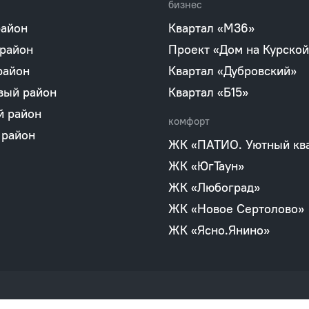
бизнес
район
Квартал «М36»
 район
Проект «Дом на Курской
район
Квартал «Дубровский»
вый район
Квартал «Б15»
й район
комфорт
 район
ЖК «ПАТИО. Уютный кв
ЖК «ЮгТаун»
ЖК «Любоград»
ЖК «Новое Сертолово»
ЖК «Ясно.Янино»
Политика персональных данных
Информация правового 