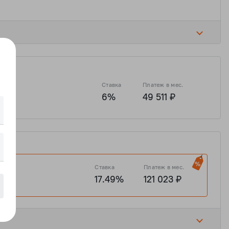
Ставка
Платеж в мес.
6%
49 511 ₽
Ставка
Платеж в мес.
17.49%
121 023 ₽