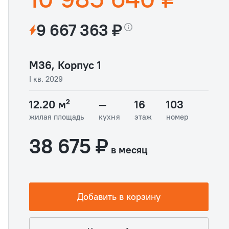
9 667 363 ₽
М36, Корпус 1
I кв. 2029
12.20 м²
—
16
103
жилая площадь
кухня
этаж
номер
38 675 ₽
в месяц
Добавить в корзину