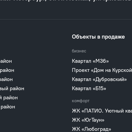
Объекты в продаже
бизнес
район
Квартал «М36»
 район
Проект «Дом на Курской
район
Квартал «Дубровский»
вый район
Квартал «Б15»
й район
комфорт
 район
ЖК «ПАТИО. Уютный кв
ЖК «ЮгТаун»
ЖК «Любоград»