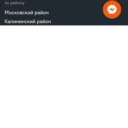
по району
Московский район
Калининский район
Пушкинский район
Петродворцовый район
Всеволожский район
Фрунзенский район
Объекты в продаже
бизнес
Квартал «М36»
Проект «Дом на Курской»
Квартал «Дубровский»
Квартал «Б15»