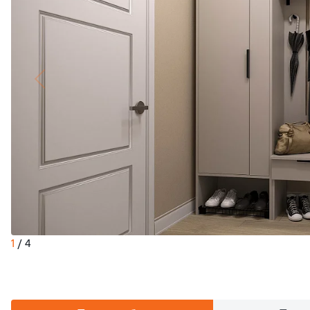
1
/
4