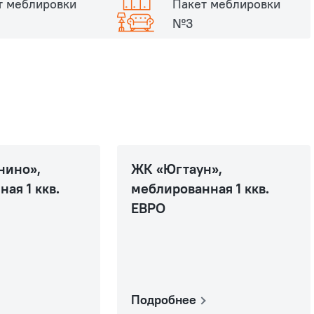
т меблировки
Пакет меблировки
№3
нино»,
ЖК «Югтаун»,
ая 1 ккв.
меблированная 1 ккв.
ЕВРО
Подробнее