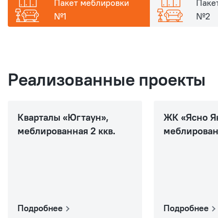
Пакет меблировки
Паке
№1
№2
Реализованные проекты
Кварталы «Югтаун»,
ЖК «Ясно Я
меблированная 2 ккв.
меблированн
Подробнее
Подробнее