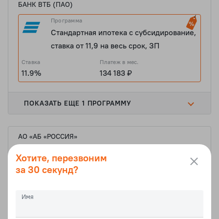
БАНК ВТБ (ПАО)
Программа
Стандартная ипотека с субсидирование,
ставка от 11,9 на весь срок, ЗП
Ставка
Платеж в мес.
11.9%
134 183 ₽
ПОКАЗАТЬ ЕЩЕ 1 ПРОГРАММУ
АО «АБ «РОССИЯ»
Программа
Хотите, перезвоним
Семейная ипотека, ПВ от 20,01, ставка
за 30 секунд?
от 5,6
Ставка
Платеж в мес.
Имя
5.6%
68 889 ₽