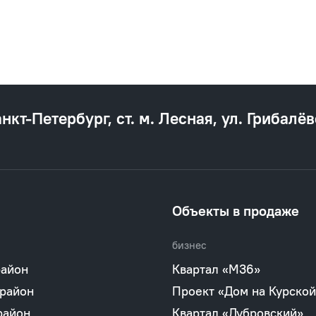
анкт‐Петербург, ст. м. Лесная, ул. Грибалёв
Объекты в продаже
бизнес
район
Квартал «М36»
 район
Проект «Дом на Курской
район
Квартал «Дубровский»