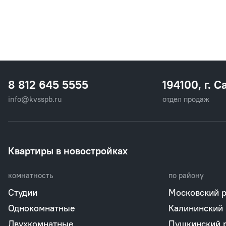
8 812 645 5555
194100, г. С
info@kvsspb.ru
отдел продаж
Квартиры в новостройках
комнатность
по району
Студии
Московский 
Однокомнатные
Калининский
Двухкомнатные
Пушкинский 