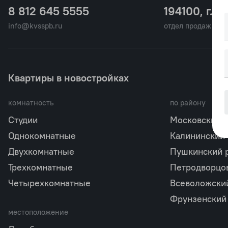
8 812 645 5555
194100, г. С
info@kvsspb.ru
отдел продаж
Квартиры в новостройках
комнатность
по району
Студии
Московский 
Однокомнатные
Калининский
Двухкомнатные
Пушкинский 
Трехкомнатные
Петродворцо
Четырехкомнатные
Всеволожски
Фрунзенский
местоположение