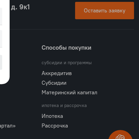
ой, д. 9к1
Оставить заявку
Способы покупки
субсидии и программы
Аккредитив
»
Субсидии
Материнский капитал
ипотека и рассрочка
Ипотека
артал»
Рассрочка