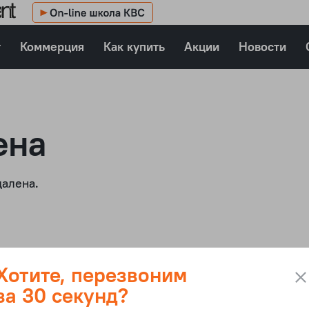
т
Коммерция
Как купить
Акции
Новости
ена
далена.
Хотите, перезвоним
за 30 секунд?