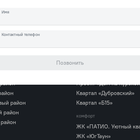
анкт‐Петербург, ст. м. Лесная, ул. Грибалёв
Имя
Контактный телефон
Объекты в продаже
Позвонить
бизнес
район
Квартал «М36»
 район
Проект «Дом на Курской
район
Квартал «Дубровский»
вый район
Квартал «Б15»
й район
комфорт
 район
ЖК «ПАТИО. Уютный кв
ЖК «ЮгТаун»