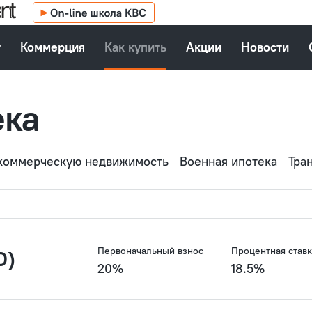
т
Коммерция
Как купить
Акции
Новости
ека
 коммерческую недвижимость
Военная ипотека
Тра
Первоначальный взнос
Процентная ставк
О)
20%
18.5%