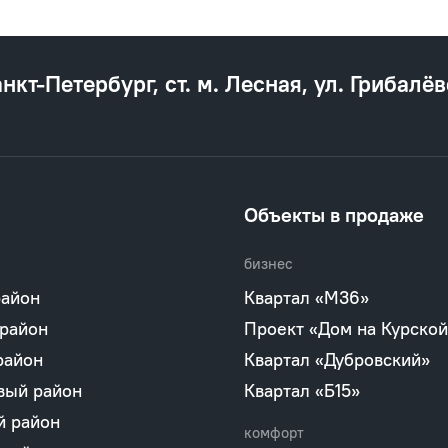
анкт‐Петербург, ст. м. Лесная, ул. Грибалёв
Объекты в продаже
бизнес
район
Квартал «М36»
 район
Проект «Дом на Курской
район
Квартал «Дубровский»
вый район
Квартал «Б15»
й район
комфорт