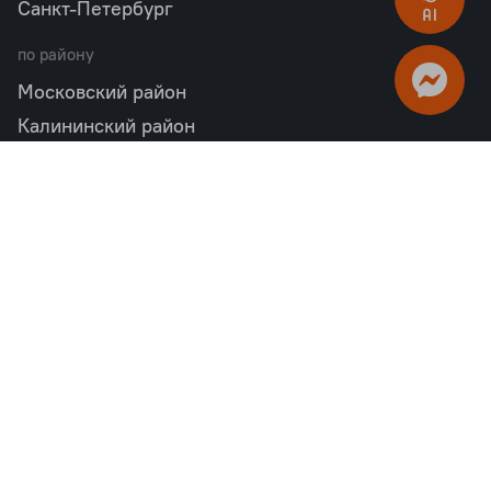
Санкт-Петербург
по району
Московский район
Калининский район
Пушкинский район
Петродворцовый район
Всеволожский район
Фрунзенский район
Объекты в продаже
бизнес
Квартал «М36»
Проект «Дом на Курской»
Квартал «Дубровский»