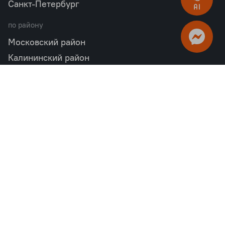
Санкт-Петербург
по району
Московский район
Калининский район
Пушкинский район
Петродворцовый район
Всеволожский район
Фрунзенский район
Объекты в продаже
бизнес
Квартал «М36»
Проект «Дом на Курской»
Квартал «Дубровский»