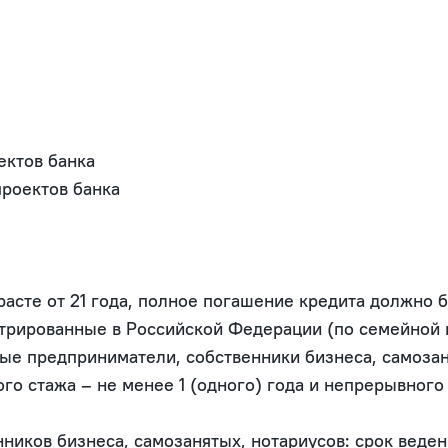


ктов банка

роектов банка

                                                                                
асте от 21 года, полное погашение кредита должно б
рированные в Российской Федерации (по семейной ип
ые предприниматели, собственники бизнеса, самозан
го стажа – не менее 1 (одного) года и непрерывного
ников бизнеса, самозанятых, нотариусов: срок веде