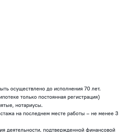
                                                                             
ыть осуществлено до исполнения 70 лет.

отеке только постоянная регистрация)

ятые, нотариусы.

 стажа на последнем месте работы – не менее 3 
ния деятельности, подтвержденной финансовой 