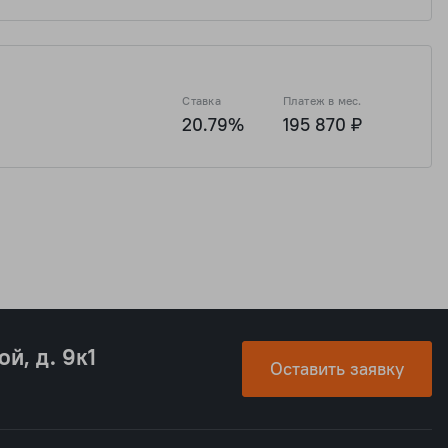
₽
10 492 546 ₽
2 820 577 ₽
11 282 307 ₽
Ставка
Платеж в мес.
20.79%
195 870 ₽
ой, д. 9к1
Оставить заявку