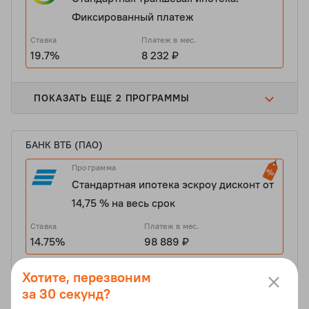
Фиксированный платеж
Ставка
Платеж в мес.
19.7%
8 232 ₽
ПОКАЗАТЬ ЕЩЕ 2 ПРОГРАММЫ
БАНК ВТБ (ПАО)
Программа
Стандартная ипотека эскроу дисконт от
14,75 % на весь срок
Ставка
Платеж в мес.
14.75%
98 889 ₽
Хотите, перезвоним
ПОКАЗАТЬ ЕЩЕ 1 ПРОГРАММУ
за 30 секунд?