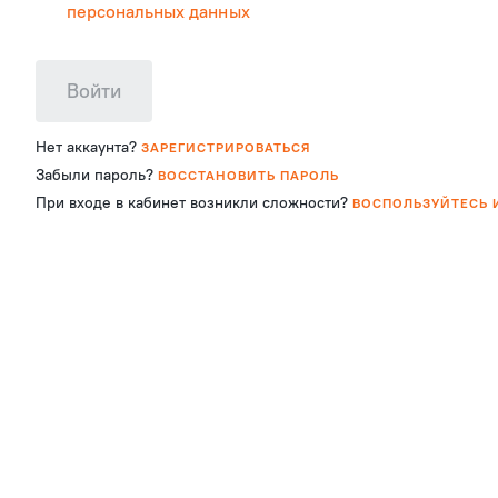
персональных данных
Войти
Нет аккаунта?
ЗАРЕГИСТРИРОВАТЬСЯ
Ст
1к
2к
3к
4к
Забыли пароль?
ВОССТАНОВИТЬ ПАРОЛЬ
При входе в кабинет возникли сложности?
ВОСПОЛЬЗУЙТЕСЬ 
Цена, ₽
от
до
Срок сдачи
Не выбрано
Жилой комплекс
Не выбрано