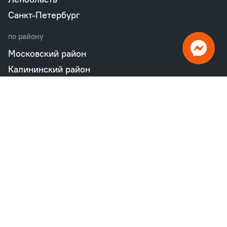
Санкт-Петербург
по району
Московский район
Калининский район
Пушкинский район
Петродворцовый район
Всеволожский район
Фрунзенский район
Объекты в продаже
бизнес
Квартал «М36»
Проект «Дом на Курской»