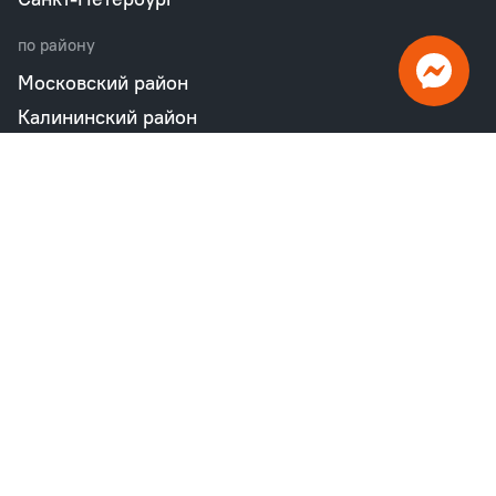
по району
Московский район
Калининский район
Пушкинский район
Петродворцовый район
Всеволожский район
Фрунзенский район
Объекты в продаже
бизнес
Квартал «М36»
Проект «Дом на Курской»
Квартал «Дубровский»