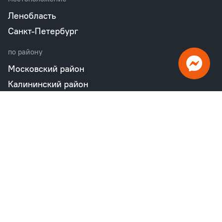
Ленобласть
Санкт-Петербург
по району
Московский район
Калининский район
Пушкинский район
Петродворцовый район
Всеволожский район
Фрунзенский район
Объекты в продаже
бизнес
Квартал «М36»