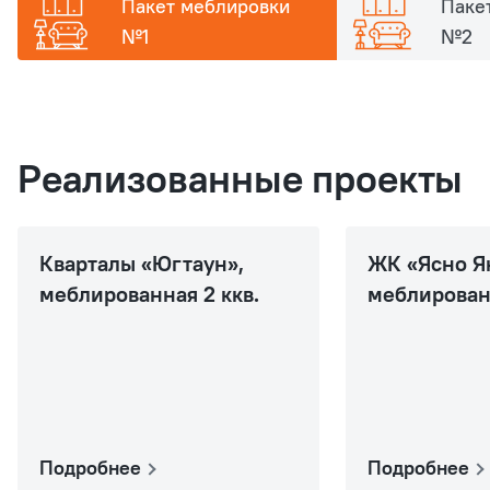
Пакет меблировки
Паке
№1
№2
Реализованные проекты
Кварталы «Югтаун»,
ЖК «Ясно Я
меблированная 2 ккв.
меблированн
Подробнее
Подробнее