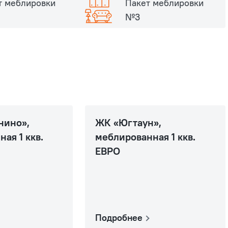
т меблировки
Пакет меблировки
№3
нино»,
ЖК «Югтаун»,
ая 1 ккв.
меблированная 1 ккв.
ЕВРО
Подробнее