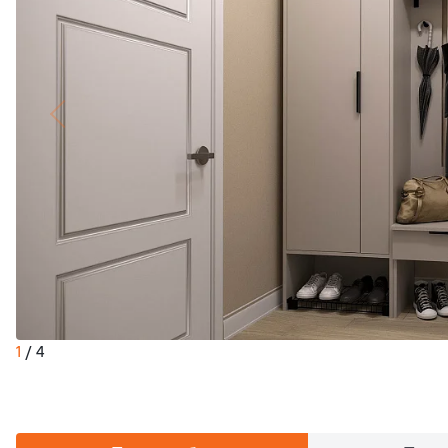
1
/
4