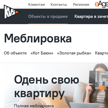
Клиентам
Контакты
Регионам
Объекты в продаже
Квартира в заче
Меблировка
Об объекте
«Кот Баюн»
«Золотая рыбка»
Кварт
Одень свою
квартиру
Полная меблировка