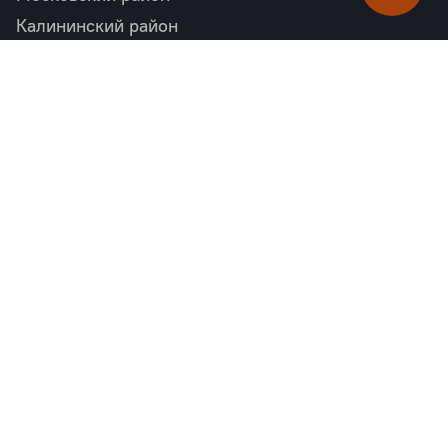
Калининский район
Пушкинский район
Петродворцовый район
Всеволожский район
Фрунзенский район
Объекты в продаже
бизнес
Квартал «М36»
Проект «Дом на Курской»
Квартал «Дубровский»
Квартал «Б15»
комфорт