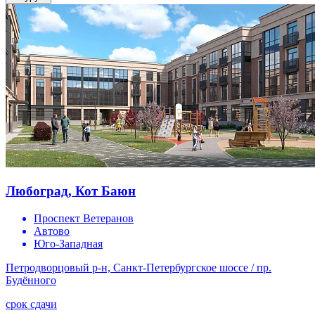
Любоград, Кот Баюн
Проспект Ветеранов
Автово
Юго-Западная
Петродворцовый р-н, Санкт-Петербургское шоссе / пр.
Будённого
срок сдачи