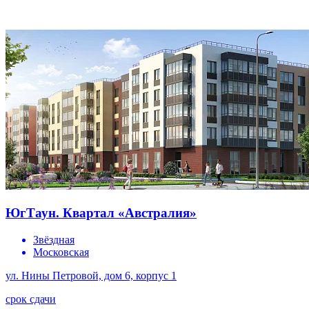
ЮгТаун. Квартал «Австралия»
Звёздная
Московская
ул. Нины Петровой, дом 6, корпус 1
срок сдачи