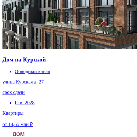
Дом на Курской
Обводный канал
улица Курская д. 27
срок сдачи
I кв. 2028
Квартиры
от 14,65 млн ₽