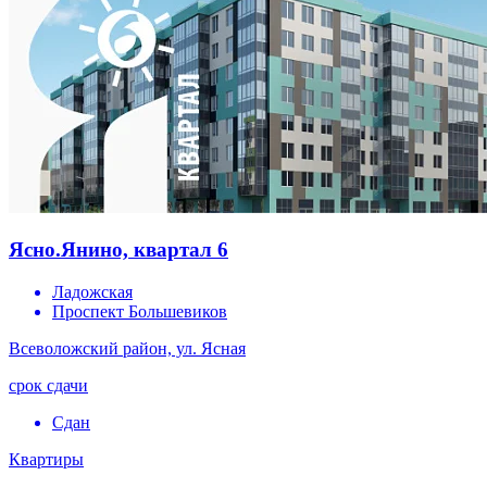
Ясно.Янино, квартал 6
Ладожская
Проспект Большевиков
Всеволожский район, ул. Ясная
срок сдачи
Сдан
Квартиры