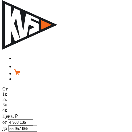
Ст
1к
2к
3к
4к
Цена, ₽
от
до