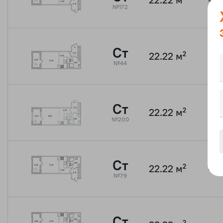
№172
Ст
22.22 м²
—
№44
Ст
22.22 м²
—
№200
Ст
22.22 м²
—
№79
Ст