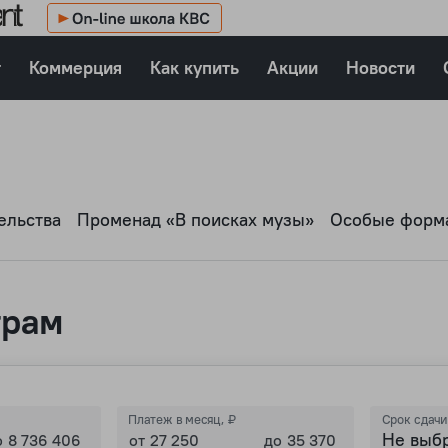
т
Коммерция
Как купить
Акции
Новости
ельства
Променад «В поисках музы»
Особые форма
трам
Срок сдачи
Платеж в месяц, ₽
Не выб
о
от
до