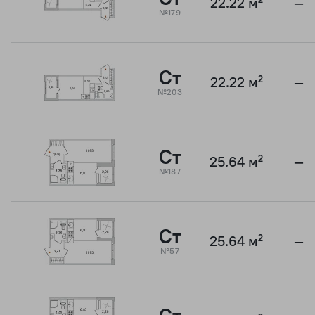
22.22 м²
—
№179
Ст
22.22 м²
—
№203
Ст
25.64 м²
—
№187
Ст
25.64 м²
—
№57