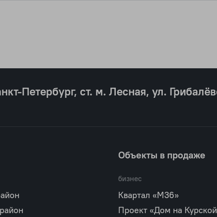
анкт‐Петербург, ст. м. Лесная, ул. Грибалёв
Объекты в продаже
бизнес
район
Квартал «М36»
 район
Проект «Дом на Курской