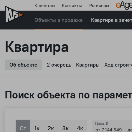
Клиентам
Контакты
Регионам
Объекты в продаже
Квартира в заче
Квартира
Об объекте
2 очередь
Квартиры
Ход строит
Поиск объекта по параме
Цена, ₽
Ст
1к
2к
3к
4к
от
д